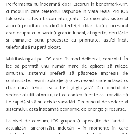
Performanța nu înseamnă doar „scoruri în benchmark-uri”,
ci modul în care telefonul răspunde în viața reală. Aici iOS
folosește câteva trucuri inteligente. De exemplu, sistemul
acordă prioritate maximă interfeței: chiar dacă procesorul
este ocupat cu o sarcină grea în fundal, atingerile, derulările
și animațiile sunt procesate cu prioritate, astfel încât
telefonul să nu pară blocat.
Multitasking-ul pe iOS este, în mod deliberat, controlat. În
loc să permită unui număr mare de aplicații să ruleze
simultan, sistemul preferă să păstreze impresia de
continuitate: revii în aplicație și o vezi exact unde ai lăsat-o,
chiar dacă, tehnic, ea a fost „înghețată”. Din punctul de
vedere al utilizatorului, tot ce contează este ca tranziția să
fie rapidă și să nu existe sacadări. Din punctul de vedere al
sistemului, asta înseamnă economie de energie și resurse.
La nivel de consum, iOS grupează operațiile de fundal –
actualizări, sincronizări, indexări – în momente în care