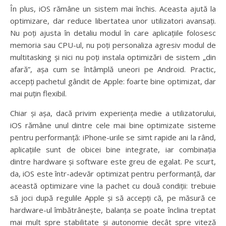
În plus, iOS rămâne un sistem mai închis. Aceasta ajută la
optimizare, dar reduce libertatea unor utilizatori avansați.
Nu poți ajusta în detaliu modul în care aplicațiile folosesc
memoria sau CPU-ul, nu poți personaliza agresiv modul de
multitasking și nici nu poți instala optimizări de sistem „din
afară”, așa cum se întâmplă uneori pe Android. Practic,
accepți pachetul gândit de Apple: foarte bine optimizat, dar
mai puțin flexibil.
Chiar și așa, dacă privim experiența medie a utilizatorului,
iOS rămâne unul dintre cele mai bine optimizate sisteme
pentru performanță: iPhone-urile se simt rapide ani la rând,
aplicațiile sunt de obicei bine integrate, iar combinația
dintre hardware și software este greu de egalat. Pe scurt,
da, iOS este într-adevăr optimizat pentru performanță, dar
această optimizare vine la pachet cu două condiții: trebuie
să joci după regulile Apple și să accepți că, pe măsură ce
hardware-ul îmbătrânește, balanța se poate înclina treptat
mai mult spre stabilitate și autonomie decât spre viteză