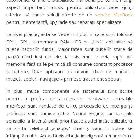
aspect important inclusiv pentru utilizatorii care ajung
ulterior să caute soluții oferite de un
service MacBook
pentru mentenanță, upgrade sau reparații specializate.
La nivel practic, asta se vede în modul în care sunt folosite
CPU, GPU și memoria RAM. iOS nu „lasă” aplicațiile să
ruleze haotic în fundal. Majoritatea sunt puse în stare de
pauză când ieși din ele, iar sistemul le reia rapid din
memorie fără să le permită să consume constant procesor
și baterie. Doar aplicațiile cu nevoie clară de fundal –
muzică, apeluri, navigație – primesc tratament special.
În plus, multe componente ale sistemului sunt scrise
pentru a profita de accelerarea hardware: animațiile
interfeței sunt randate de GPU, procesele de inteligență
artificială sunt trimise către Neural Engine, iar sarcinile
sensibile la latență sunt prioritizate astfel încât utilizatorul
să simtă telefonul „snappy” chiar și când în culise se
întâmplă multe. Această distribuție inteligentă a muncii între