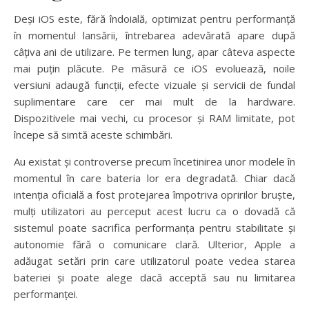
Deși iOS este, fără îndoială, optimizat pentru performanță
în momentul lansării, întrebarea adevărată apare după
câțiva ani de utilizare. Pe termen lung, apar câteva aspecte
mai puțin plăcute. Pe măsură ce iOS evoluează, noile
versiuni adaugă funcții, efecte vizuale și servicii de fundal
suplimentare care cer mai mult de la hardware.
Dispozitivele mai vechi, cu procesor și RAM limitate, pot
începe să simtă aceste schimbări.
Au existat și controverse precum încetinirea unor modele în
momentul în care bateria lor era degradată. Chiar dacă
intenția oficială a fost protejarea împotriva opririlor bruște,
mulți utilizatori au perceput acest lucru ca o dovadă că
sistemul poate sacrifica performanța pentru stabilitate și
autonomie fără o comunicare clară. Ulterior, Apple a
adăugat setări prin care utilizatorul poate vedea starea
bateriei și poate alege dacă acceptă sau nu limitarea
performanței.