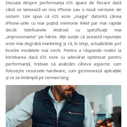
Discuția despre performanța iOS apare de fiecare dată
când se lansează un nou iPhone sau o nouă versiune de
sistem. Unii spun că iOS este „magia” datorită căreia
iPhone-urile cu mai puțină memorie RAM par mai rapide
decât telefoanele Android cu specificații mai
„impresionante” pe hârtie. Alții susțin că această reputație
este mai degrabă marketing și că, în timp, actualizările pot
încetini modelele mai vechi. Pentru a răspunde realist la
întrebarea dacă iOS este cu adevărat optimizat pentru
performanță, trebuie să analizăm câteva aspecte: cum
folosește resursele hardware, cum gestionează aplicațiile
și ce se întâmplă pe termen lung.